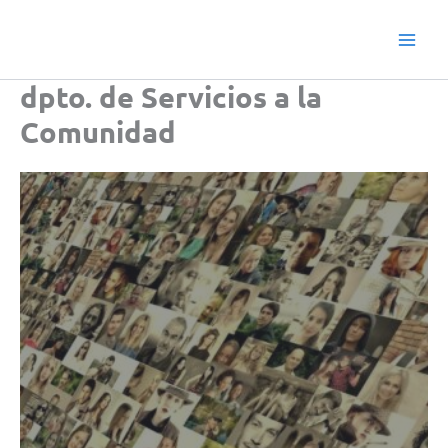
Ir
Main
al
Men
contenido
dpto. de Servicios a la
Comunidad